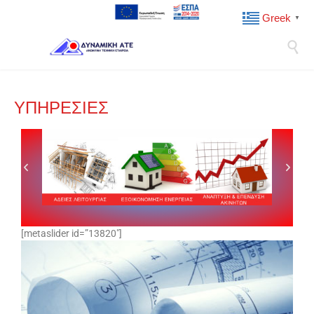
Greek
▼

ΥΠΗΡΕΣΙΕΣ
[metaslider id=”13820″]