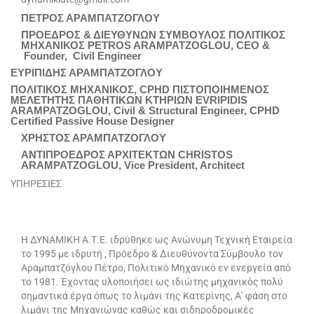
ΠΕΤΡΟΣ ΑΡΑΜΠΑΤΖΟΓΛΟΥ
ΠΡΟΕΔΡΟΣ & ΔΙΕΥΘΥΝΩΝ ΣΥΜΒΟΥΛΟΣ ΠΟΛΙΤΙΚΟΣ
ΜΗΧΑΝΙΚΟΣ PETROS ARAMPATZOGLOU, CEO &
Founder, Civil Engineer
ΕΥΡΙΠΙΔΗΣ ΑΡΑΜΠΑΤΖΟΓΛΟΥ
ΠΟΛΙΤΙΚΟΣ ΜΗΧΑΝΙΚΟΣ, CPHD ΠΙΣΤΟΠΟΙΗΜΕΝΟΣ
ΜΕΛΕΤΗΤΗΣ ΠΑΘΗΤΙΚΩΝ ΚΤΗΡΙΩΝ EVRIPIDIS
ARAMPATZOGLOU, Civil & Structural Engineer, CPHD
Certified Passive House Designer
ΧΡΗΣΤΟΣ ΑΡΑΜΠΑΤΖΟΓΛΟΥ
ΑΝΤΙΠΡΟΕΔΡΟΣ ΑΡΧΙΤΕΚΤΩΝ CHRISTOS
ARAMPATZOGLOU, Vice President, Architect
ΥΠΗΡΕΣΙΕΣ
Η ΔΥΝΑΜΙΚΗ Α.Τ.Ε. ιδρύθηκε ως Ανώνυμη Τεχνική Εταιρεία
το 1995 με ιδρυτή , Πρόεδρο & Διευθύνοντα Σύμβουλο τον
Αραμπατζόγλου Πέτρο, Πολιτικό Μηχανικό εν ενεργεία από
το 1981. Έχοντας υλοποιήσει ως ιδιώτης μηχανικός πολύ
σημαντικά έργα όπως το λιμάνι της Κατερίνης, Α’ φάση στο
λιμάνι της Μηχανιώνας καθώς και σιδηροδρομικές