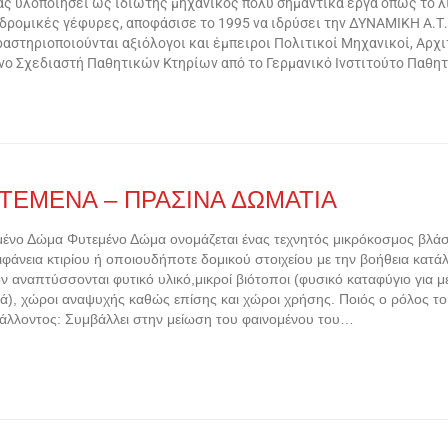
ας υλοποιήσει ως ιδιώτης μηχανικός πολύ σημαντικά έργα όπως το λι
ρομικές γέφυρες, αποφάσισε το 1995 να ιδρύσει την ΔΥΝΑΜΙΚΗ Α.Τ.Ε
αστηριοποιούνται αξιόλογοι και έμπειροι Πολιτικοί Μηχανικοί, Αρχ
ένο Σχεδιαστή Παθητικών Κτηρίων από το Γερμανικό Ινστιτούτο Παθ
ΤΕΜΕΝΑ – ΠΡΑΣΙΝΑ ΔΩΜΑΤΙΑ
ένο Δώμα Φυτεμένο Δώμα ονομάζεται ένας τεχνητός μικρόκοσμος βλά
ιφάνεια κτιρίου ή οποιουδήποτε δομικού στοιχείου με την βοήθεια κα
ν αναπτύσσονται φυτικό υλικό,μικροί βιότοποι (φυσικό καταφύγιο για μ
ά), χώροι αναψυχής καθώς επίσης και χώροι χρήσης. Ποιός ο ρόλος τ
άλλοντος: Συμβάλλει στην μείωση του φαινομένου του…