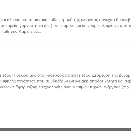
ίναι όλο και πιο σημαντικό καθώς η τιμή της ενέργειας συνέχεια θα ανε
 νοσοκομεία, γυμναστήρια κ.α.) υφιστάμενα και καινούρια. Χωρίς να υπάρ
; Παθητικό Κτίριο είναι…
στε εδώ. Η σελίδα μας στο Facebook πατήστε εδώ. Δέσμευση της Δυναμι
α υψηλής ποιότητας που συνδυάζουν ενεργειακή αποδοτικότητα και σε
ιβάλλον • Εφαρμόζουμε τεχνολογίες ανανεώσιμων πηγών ενέργειας (π.χ