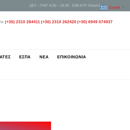
ΔΕΥ – ΠΑΡ: 9.00 – 18.00 · ΣΑΒ-ΚΥΡ: Κλειστά
Greek
▼
(+30) 2310 284411
(+30) 2310 262420
(+30) 6949 074937
ΡΑ:
ΑΤΕΣ
ΕΣΠΑ
ΝΕΑ
ΕΠΙΚΟΙΝΩΝΙΑ