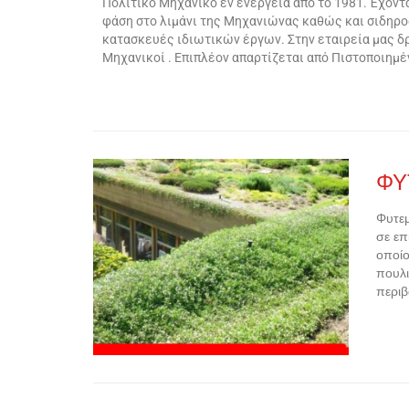
Πολιτικό Μηχανικό εν ενεργεία από το 1981. Έχοντ
φάση στο λιμάνι της Μηχανιώνας καθώς και σιδηροδ
κατασκευές ιδιωτικών έργων. Στην εταιρεία μας δρ
Μηχανικοί . Επιπλέον απαρτίζεται από Πιστοποιημ
ΦΥ
Φυτεμ
σε επ
οποίο
πουλι
περιβ