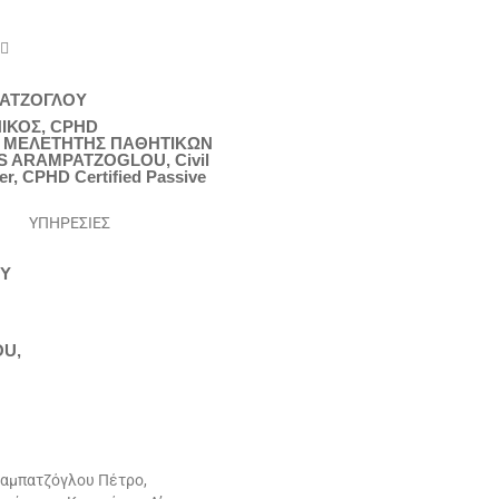
 
ΠΑΤΖΟΓΛΟΥ
ΙΚΟΣ, CPHD
 ΜΕΛΕΤΗΤΗΣ ΠΑΘΗΤΙΚΩΝ
S ARAMPATZOGLOU, Civil
er, CPHD Certified Passive
ΥΠΗΡΕΣΙΕΣ
Υ
U,
ραμπατζόγλου Πέτρο,