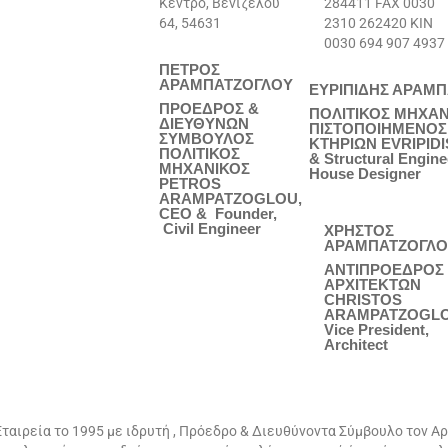
Κέντρο, Βενιζέλου
284411 FAX 0030
64, 54631
2310 262420 ΚΙΝ
0030 694 907 4937
ΠΕΤΡΟΣ
ΑΡΑΜΠΑΤΖΟΓΛΟΥ
ΕΥΡΙΠΙΔΗΣ ΑΡΑΜ
ΠΡΟΕΔΡΟΣ &
ΠΟΛΙΤΙΚΟΣ ΜΗΧΑΝ
ΔΙΕΥΘΥΝΩΝ
ΠΙΣΤΟΠΟΙΗΜΕΝΟΣ
ΣΥΜΒΟΥΛΟΣ
ΚΤΗΡΙΩΝ EVRIPIDI
ΠΟΛΙΤΙΚΟΣ
& Structural Engine
ΜΗΧΑΝΙΚΟΣ
House Designer
PETROS
ARAMPATZOGLOU,
CEO & Founder,
Civil Engineer
ΧΡΗΣΤΟΣ
ΑΡΑΜΠΑΤΖΟΓΛΟ
ΑΝΤΙΠΡΟΕΔΡΟΣ
ΑΡΧΙΤΕΚΤΩΝ
CHRISTOS
ARAMPATZOGLO
Vice President,
Architect
ταιρεία το 1995 με ιδρυτή , Πρόεδρο & Διευθύνοντα Σύμβουλο τον Α