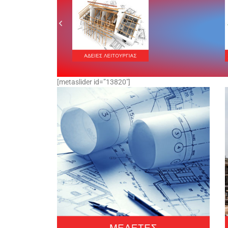
[metaslider id=”13820″]