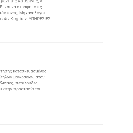
μάνι της Κατερίνης, Α’
. και να στραφεί στις
ιτέκτονες, Μηχανολόγοι
ητικών Κτηρίων. ΥΠΗΡΕΣΙΕΣ
στησης κατασκευασμένος
τάλληλων μονώσεων, στον
έλισσες, πεταλούδες,
ου στην προστασία του