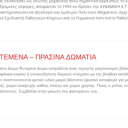
ας υλοποιήσει ως ιδιώτης μηχανικός πολύ σημαντικά έργα όπως το λι
ρομικές γέφυρες, αποφάσισε το 1995 να ιδρύσει την ΔΥΝΑΜΙΚΗ Α.Τ.Ε
αστηριοποιούνται αξιόλογοι και έμπειροι Πολιτικοί Μηχανικοί, Αρχ
ένο Σχεδιαστή Παθητικών Κτηρίων από το Γερμανικό Ινστιτούτο Παθ
ΤΕΜΕΝΑ – ΠΡΑΣΙΝΑ ΔΩΜΑΤΙΑ
ένο Δώμα Φυτεμένο Δώμα ονομάζεται ένας τεχνητός μικρόκοσμος βλά
ιφάνεια κτιρίου ή οποιουδήποτε δομικού στοιχείου με την βοήθεια κα
ν αναπτύσσονται φυτικό υλικό,μικροί βιότοποι (φυσικό καταφύγιο για μ
ά), χώροι αναψυχής καθώς επίσης και χώροι χρήσης. Ποιός ο ρόλος τ
άλλοντος: Συμβάλλει στην μείωση του φαινομένου του…