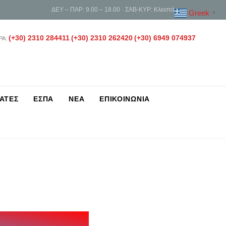
ΔΕΥ – ΠΑΡ: 9.00 – 18.00 · ΣΑΒ-ΚΥΡ: Κλειστά
Greek
▼
(+30) 2310 284411
(+30) 2310 262420
(+30) 6949 074937
ΡΑ:
ΑΤΕΣ
ΕΣΠΑ
ΝΕΑ
ΕΠΙΚΟΙΝΩΝΙΑ