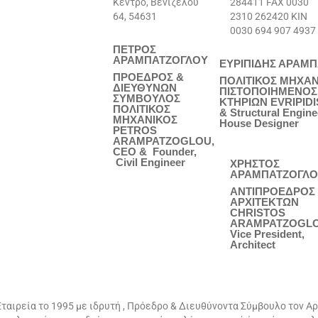
Κέντρο, Βενιζέλου
284411 FAX 0030
64, 54631
2310 262420 ΚΙΝ
0030 694 907 4937
ΠΕΤΡΟΣ
ΑΡΑΜΠΑΤΖΟΓΛΟΥ
ΕΥΡΙΠΙΔΗΣ ΑΡΑΜ
ΠΡΟΕΔΡΟΣ &
ΠΟΛΙΤΙΚΟΣ ΜΗΧΑΝ
ΔΙΕΥΘΥΝΩΝ
ΠΙΣΤΟΠΟΙΗΜΕΝΟΣ
ΣΥΜΒΟΥΛΟΣ
ΚΤΗΡΙΩΝ EVRIPIDI
ΠΟΛΙΤΙΚΟΣ
& Structural Engine
ΜΗΧΑΝΙΚΟΣ
House Designer
PETROS
ARAMPATZOGLOU,
CEO & Founder,
Civil Engineer
ΧΡΗΣΤΟΣ
ΑΡΑΜΠΑΤΖΟΓΛΟ
ΑΝΤΙΠΡΟΕΔΡΟΣ
ΑΡΧΙΤΕΚΤΩΝ
CHRISTOS
ARAMPATZOGLO
Vice President,
Architect
ταιρεία το 1995 με ιδρυτή , Πρόεδρο & Διευθύνοντα Σύμβουλο τον Α