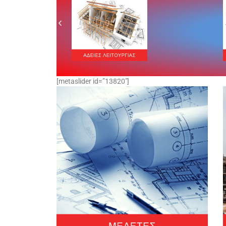
[metaslider id=”13820″]