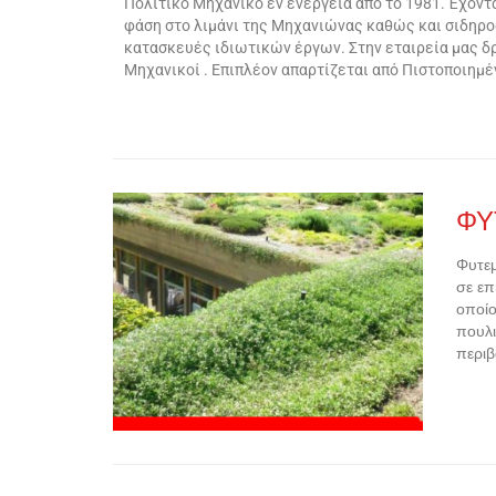
Πολιτικό Μηχανικό εν ενεργεία από το 1981. Έχοντ
φάση στο λιμάνι της Μηχανιώνας καθώς και σιδηροδ
κατασκευές ιδιωτικών έργων. Στην εταιρεία μας δρ
Μηχανικοί . Επιπλέον απαρτίζεται από Πιστοποιημ
ΦΥ
Φυτεμ
σε επ
οποίο
πουλι
περιβ