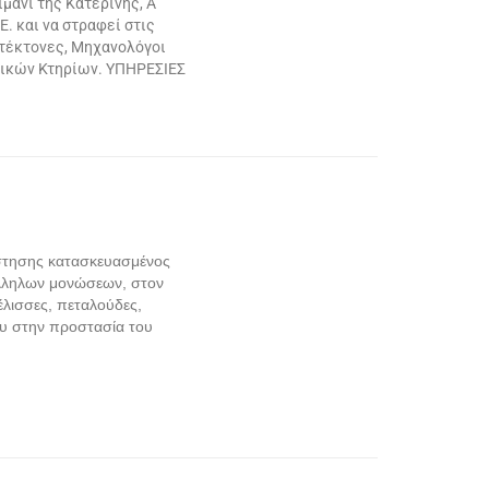
μάνι της Κατερίνης, Α’
. και να στραφεί στις
ιτέκτονες, Μηχανολόγοι
ητικών Κτηρίων. ΥΠΗΡΕΣΙΕΣ
στησης κατασκευασμένος
τάλληλων μονώσεων, στον
έλισσες, πεταλούδες,
ου στην προστασία του