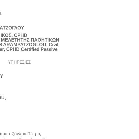
 
ΠΑΤΖΟΓΛΟΥ
ΙΚΟΣ, CPHD
 ΜΕΛΕΤΗΤΗΣ ΠΑΘΗΤΙΚΩΝ
S ARAMPATZOGLOU, Civil
er, CPHD Certified Passive
ΥΠΗΡΕΣΙΕΣ
Υ
U,
ραμπατζόγλου Πέτρο,