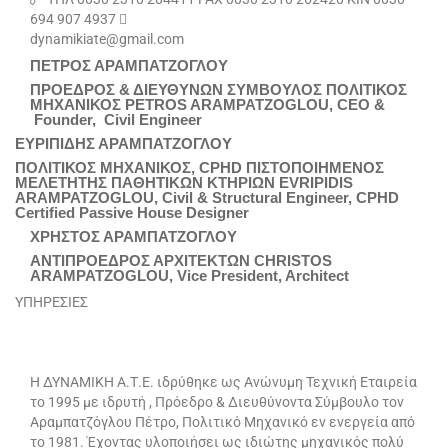
694 907 4937 
dynamikiate@gmail.com
ΠΕΤΡΟΣ ΑΡΑΜΠΑΤΖΟΓΛΟΥ
ΠΡΟΕΔΡΟΣ & ΔΙΕΥΘΥΝΩΝ ΣΥΜΒΟΥΛΟΣ ΠΟΛΙΤΙΚΟΣ
ΜΗΧΑΝΙΚΟΣ PETROS ARAMPATZOGLOU, CEO &
Founder, Civil Engineer
ΕΥΡΙΠΙΔΗΣ ΑΡΑΜΠΑΤΖΟΓΛΟΥ
ΠΟΛΙΤΙΚΟΣ ΜΗΧΑΝΙΚΟΣ, CPHD ΠΙΣΤΟΠΟΙΗΜΕΝΟΣ
ΜΕΛΕΤΗΤΗΣ ΠΑΘΗΤΙΚΩΝ ΚΤΗΡΙΩΝ EVRIPIDIS
ARAMPATZOGLOU, Civil & Structural Engineer, CPHD
Certified Passive House Designer
ΧΡΗΣΤΟΣ ΑΡΑΜΠΑΤΖΟΓΛΟΥ
ΑΝΤΙΠΡΟΕΔΡΟΣ ΑΡΧΙΤΕΚΤΩΝ CHRISTOS
ARAMPATZOGLOU, Vice President, Architect
ΥΠΗΡΕΣΙΕΣ
Η ΔΥΝΑΜΙΚΗ Α.Τ.Ε. ιδρύθηκε ως Ανώνυμη Τεχνική Εταιρεία
το 1995 με ιδρυτή , Πρόεδρο & Διευθύνοντα Σύμβουλο τον
Αραμπατζόγλου Πέτρο, Πολιτικό Μηχανικό εν ενεργεία από
το 1981. Έχοντας υλοποιήσει ως ιδιώτης μηχανικός πολύ