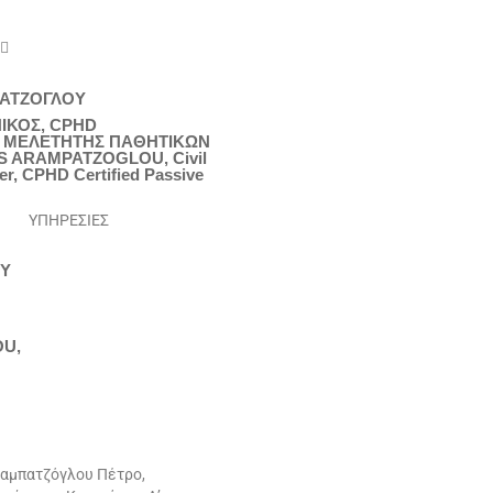
 
ΠΑΤΖΟΓΛΟΥ
ΙΚΟΣ, CPHD
 ΜΕΛΕΤΗΤΗΣ ΠΑΘΗΤΙΚΩΝ
S ARAMPATZOGLOU, Civil
er, CPHD Certified Passive
ΥΠΗΡΕΣΙΕΣ
Υ
U,
ραμπατζόγλου Πέτρο,