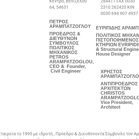
Κέντρο, Βενιζέλου
284411 FAX 0030
64, 54631
2310 262420 ΚΙΝ
0030 694 907 4937
ΠΕΤΡΟΣ
ΑΡΑΜΠΑΤΖΟΓΛΟΥ
ΕΥΡΙΠΙΔΗΣ ΑΡΑΜ
ΠΡΟΕΔΡΟΣ &
ΠΟΛΙΤΙΚΟΣ ΜΗΧΑΝ
ΔΙΕΥΘΥΝΩΝ
ΠΙΣΤΟΠΟΙΗΜΕΝΟΣ
ΣΥΜΒΟΥΛΟΣ
ΚΤΗΡΙΩΝ EVRIPIDI
ΠΟΛΙΤΙΚΟΣ
& Structural Engine
ΜΗΧΑΝΙΚΟΣ
House Designer
PETROS
ARAMPATZOGLOU,
CEO & Founder,
Civil Engineer
ΧΡΗΣΤΟΣ
ΑΡΑΜΠΑΤΖΟΓΛΟ
ΑΝΤΙΠΡΟΕΔΡΟΣ
ΑΡΧΙΤΕΚΤΩΝ
CHRISTOS
ARAMPATZOGLO
Vice President,
Architect
ταιρεία το 1995 με ιδρυτή , Πρόεδρο & Διευθύνοντα Σύμβουλο τον Α