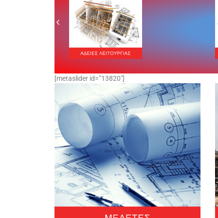
[metaslider id=”13820″]