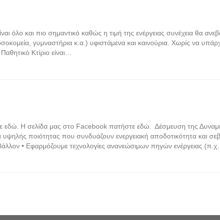
ίναι όλο και πιο σημαντικό καθώς η τιμή της ενέργειας συνέχεια θα ανε
 νοσοκομεία, γυμναστήρια κ.α.) υφιστάμενα και καινούρια. Χωρίς να υπάρ
; Παθητικό Κτίριο είναι…
στε εδώ. Η σελίδα μας στο Facebook πατήστε εδώ. Δέσμευση της Δυναμι
α υψηλής ποιότητας που συνδυάζουν ενεργειακή αποδοτικότητα και σε
ιβάλλον • Εφαρμόζουμε τεχνολογίες ανανεώσιμων πηγών ενέργειας (π.χ