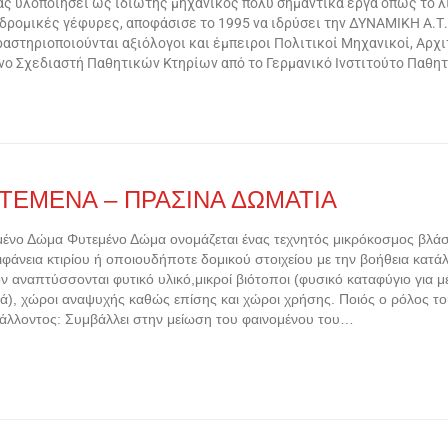
ας υλοποιήσει ως ιδιώτης μηχανικός πολύ σημαντικά έργα όπως το λι
ρομικές γέφυρες, αποφάσισε το 1995 να ιδρύσει την ΔΥΝΑΜΙΚΗ Α.Τ.Ε
αστηριοποιούνται αξιόλογοι και έμπειροι Πολιτικοί Μηχανικοί, Αρχ
ένο Σχεδιαστή Παθητικών Κτηρίων από το Γερμανικό Ινστιτούτο Παθ
ΤΕΜΕΝΑ – ΠΡΑΣΙΝΑ ΔΩΜΑΤΙΑ
ένο Δώμα Φυτεμένο Δώμα ονομάζεται ένας τεχνητός μικρόκοσμος βλά
ιφάνεια κτιρίου ή οποιουδήποτε δομικού στοιχείου με την βοήθεια κα
ν αναπτύσσονται φυτικό υλικό,μικροί βιότοποι (φυσικό καταφύγιο για μ
ά), χώροι αναψυχής καθώς επίσης και χώροι χρήσης. Ποιός ο ρόλος τ
άλλοντος: Συμβάλλει στην μείωση του φαινομένου του…