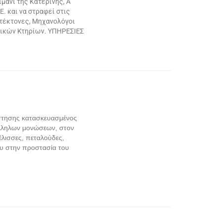
μάνι της Κατερίνης, Α’
. και να στραφεί στις
ιτέκτονες, Μηχανολόγοι
ητικών Κτηρίων. ΥΠΗΡΕΣΙΕΣ
στησης κατασκευασμένος
τάλληλων μονώσεων, στον
έλισσες, πεταλούδες,
ου στην προστασία του