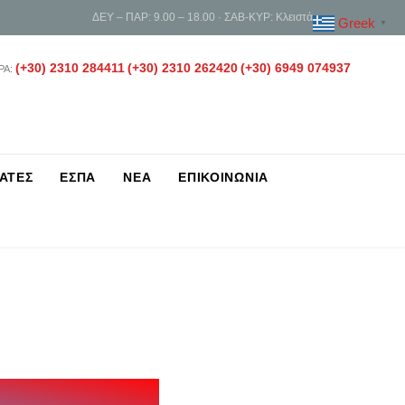
ΔΕΥ – ΠΑΡ: 9.00 – 18.00 · ΣΑΒ-ΚΥΡ: Κλειστά
Greek
▼
(+30) 2310 284411
(+30) 2310 262420
(+30) 6949 074937
ΡΑ:
ΑΤΕΣ
ΕΣΠΑ
ΝΕΑ
ΕΠΙΚΟΙΝΩΝΙΑ