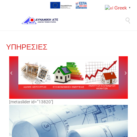
Greek
▼

ΥΠΗΡΕΣΙΕΣ
[metaslider id=”13820″]