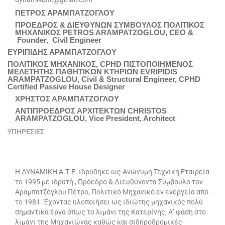
ΠΕΤΡΟΣ ΑΡΑΜΠΑΤΖΟΓΛΟΥ
ΠΡΟΕΔΡΟΣ & ΔΙΕΥΘΥΝΩΝ ΣΥΜΒΟΥΛΟΣ ΠΟΛΙΤΙΚΟΣ
ΜΗΧΑΝΙΚΟΣ PETROS ARAMPATZOGLOU, CEO &
Founder, Civil Engineer
ΕΥΡΙΠΙΔΗΣ ΑΡΑΜΠΑΤΖΟΓΛΟΥ
ΠΟΛΙΤΙΚΟΣ ΜΗΧΑΝΙΚΟΣ, CPHD ΠΙΣΤΟΠΟΙΗΜΕΝΟΣ
ΜΕΛΕΤΗΤΗΣ ΠΑΘΗΤΙΚΩΝ ΚΤΗΡΙΩΝ EVRIPIDIS
ARAMPATZOGLOU, Civil & Structural Engineer, CPHD
Certified Passive House Designer
ΧΡΗΣΤΟΣ ΑΡΑΜΠΑΤΖΟΓΛΟΥ
ΑΝΤΙΠΡΟΕΔΡΟΣ ΑΡΧΙΤΕΚΤΩΝ CHRISTOS
ARAMPATZOGLOU, Vice President, Architect
ΥΠΗΡΕΣΙΕΣ
Η ΔΥΝΑΜΙΚΗ Α.Τ.Ε. ιδρύθηκε ως Ανώνυμη Τεχνική Εταιρεία
το 1995 με ιδρυτή , Πρόεδρο & Διευθύνοντα Σύμβουλο τον
Αραμπατζόγλου Πέτρο, Πολιτικό Μηχανικό εν ενεργεία από
το 1981. Έχοντας υλοποιήσει ως ιδιώτης μηχανικός πολύ
σημαντικά έργα όπως το λιμάνι της Κατερίνης, Α’ φάση στο
λιμάνι της Μηχανιώνας καθώς και σιδηροδρομικές