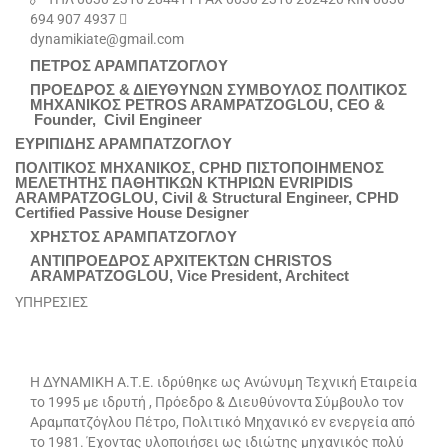
694 907 4937 
dynamikiate@gmail.com
ΠΕΤΡΟΣ ΑΡΑΜΠΑΤΖΟΓΛΟΥ
ΠΡΟΕΔΡΟΣ & ΔΙΕΥΘΥΝΩΝ ΣΥΜΒΟΥΛΟΣ ΠΟΛΙΤΙΚΟΣ
ΜΗΧΑΝΙΚΟΣ PETROS ARAMPATZOGLOU, CEO &
Founder, Civil Engineer
ΕΥΡΙΠΙΔΗΣ ΑΡΑΜΠΑΤΖΟΓΛΟΥ
ΠΟΛΙΤΙΚΟΣ ΜΗΧΑΝΙΚΟΣ, CPHD ΠΙΣΤΟΠΟΙΗΜΕΝΟΣ
ΜΕΛΕΤΗΤΗΣ ΠΑΘΗΤΙΚΩΝ ΚΤΗΡΙΩΝ EVRIPIDIS
ARAMPATZOGLOU, Civil & Structural Engineer, CPHD
Certified Passive House Designer
ΧΡΗΣΤΟΣ ΑΡΑΜΠΑΤΖΟΓΛΟΥ
ΑΝΤΙΠΡΟΕΔΡΟΣ ΑΡΧΙΤΕΚΤΩΝ CHRISTOS
ARAMPATZOGLOU, Vice President, Architect
ΥΠΗΡΕΣΙΕΣ
Η ΔΥΝΑΜΙΚΗ Α.Τ.Ε. ιδρύθηκε ως Ανώνυμη Τεχνική Εταιρεία
το 1995 με ιδρυτή , Πρόεδρο & Διευθύνοντα Σύμβουλο τον
Αραμπατζόγλου Πέτρο, Πολιτικό Μηχανικό εν ενεργεία από
το 1981. Έχοντας υλοποιήσει ως ιδιώτης μηχανικός πολύ