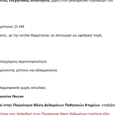
ιστες ενεργειακές απαιτήσεις
χάρη στον βιοκλιματικό σχεδιασμό του.
ρμότητας 11 kW
κτες, με την αντλία θερμότητας να λειτουργεί ως εφεδρική πηγή.
 ελεγχόμενη αεροστεγανότητα.
ρύνοντας ρύπους και αλλεργιογόνα.
θερμοκρασία χωρίς απώλειες.
ssive House
εί στην Παγκόσμια Βάση Δεδομένων Παθητικών Κτηρίων
, επιβεβ
Κτίριο στη Χαλκιδική στην Παγκόσμια βάση δεδομένων πατήστε εδώ