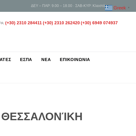
ΔΕΥ – ΠΑΡ: 9.00 – 18.00 · ΣΑΒ-ΚΥΡ: Κλειστά
Greek
▼
(+30) 2310 284411
(+30) 2310 262420
(+30) 6949 074937
ΡΑ:
ΑΤΕΣ
ΕΣΠΑ
ΝΕΑ
ΕΠΙΚΟΙΝΩΝΙΑ
Η ΘΕΣΣΑΛΟΝΊΚΗ