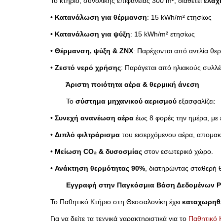
Το κτήριο, συνολικής επιφάνειας 300 m², διαθέτει
ελάχ
•
Κατανάλωση για θέρμανση
: 15 kWh/m² ετησίως
•
Κατανάλωση για ψύξη
: 15 kWh/m² ετησίως
•
Θέρμανση, ψύξη & ΖΝΧ
: Παρέχονται από αντλία θε
•
Ζεστό νερό χρήσης
: Παράγεται από ηλιακούς συλλέ
Άριστη ποιότητα αέρα & θερμική άνεση
Το
σύστημα μηχανικού αερισμού
εξασφαλίζει:
•
Συνεχή ανανέωση αέρα
έως 8 φορές την ημέρα, με
•
Διπλό φιλτράρισμα
του εισερχόμενου αέρα, απομακ
•
Μείωση CO₂ & δυσοσμίας
στον εσωτερικό χώρο.
•
Ανάκτηση θερμότητας 90%
, διατηρώντας σταθερή 
Εγγραφή στην Παγκόσμια Βάση Δεδομένων Pa
Το Παθητικό Κτήριο στη Θεσσαλονίκη έχει
καταχωρηθ
Για να δείτε τα τεχνικά χαρακτηριστικά για το
Παθητικό 