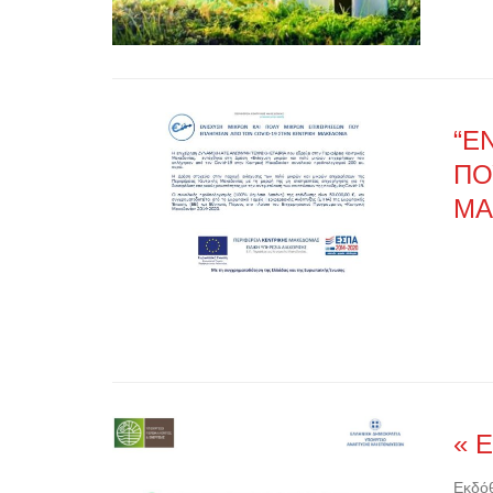
“E
ΠΟ
ΜΑ
« 
Εκδόθ