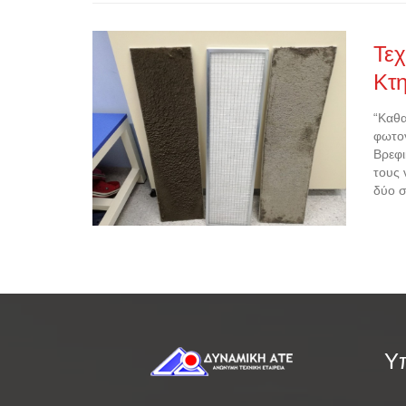
Τεχ
Κτ
“Καθα
φωτογ
Βρεφι
τους 
δύο 
Υπ