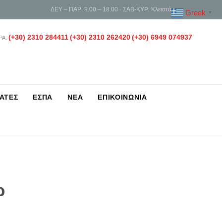
ΔΕΥ – ΠΑΡ: 9.00 – 18.00 · ΣΑΒ-ΚΥΡ: Κλειστά
Greek
▼
(+30) 2310 284411
(+30) 2310 262420
(+30) 6949 074937
ΡΑ:
ΑΤΕΣ
ΕΣΠΑ
ΝΕΑ
ΕΠΙΚΟΙΝΩΝΙΑ
ώ