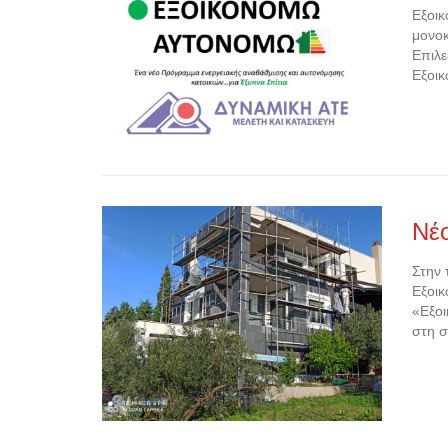
Εξοικ
μονοκ
Επιλε
Εξοικ
Νέ
Στην 
Εξοικ
«Εξοι
στη σ