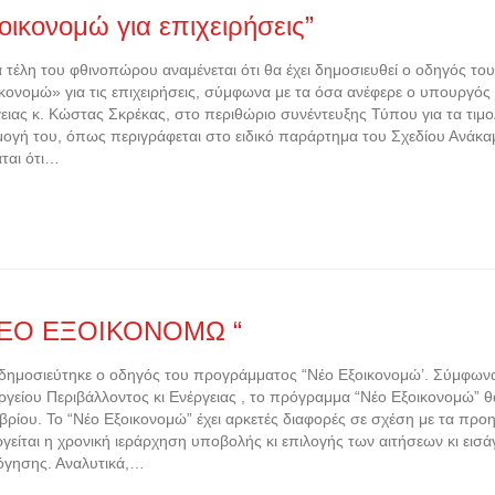
οικονομώ για επιχειρήσεις”
έλη του φθινοπώρου αναμένεται ότι θα έχει δημοσιευθεί ο οδηγός τ
κονομώ» για τις επιχειρήσεις, σύμφωνα με τα όσα ανέφερε ο υπουργός
ειας κ. Κώστας Σκρέκας, στο περιθώριο συνέντευξης Τύπου για τα τιμο
ογή του, όπως περιγράφεται στο ειδικό παράρτημα του Σχεδίου Ανάκαμ
άται ότι…
ΝΕΟ ΕΞΟΙΚΟΝΟΜΩ “
μοσιεύτηκε ο οδηγός του προγράμματος “Νέο Εξοικονομώ’. Σύμφωνα 
γείου Περιβάλλοντος κι Ενέργειας , το πρόγραμμα “Νέο Εξοικονομώ” θα
ρίου. Το “Νέο Εξοικονομώ” έχει αρκετές διαφορές σε σχέση με τα πρ
γείται η χρονική ιεράρχηση υποβολής κι επιλογής των αιτήσεων κι εισάγ
όγησης. Αναλυτικά,…