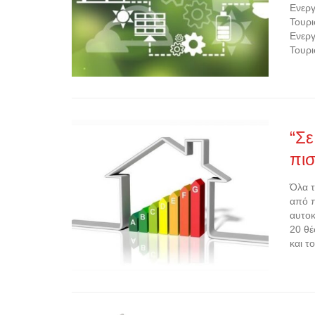
Ενεργ
Τουρι
Ενεργ
Τουρι
“Σε
πισ
Όλα τ
από π
αυτοκ
20 θέ
και τ