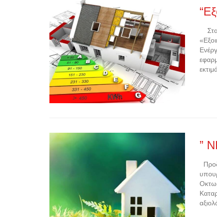
“Εξ
Στα τ
«Εξοι
Ενέργ
εφαρμ
εκτιμ
” 
Προδη
υπουρ
Οκτωβ
Καταρ
αξιολ