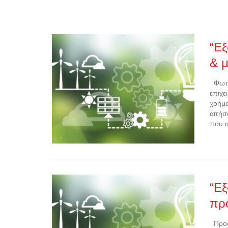
“Εξ
& μ
Φωτοβ
επιχε
χρήμα
αιτήσ
που 
“Εξ
πρ
Προδη