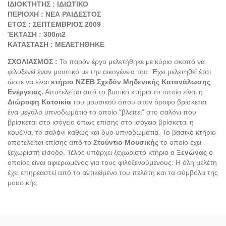
ΙΔΙΟΚΤΗΤΗΣ : ΙΔΙΩΤΙΚΟ
ΠΕΡΙΟΧΗ : ΝΕΑ ΡΑΙΔΕΣΤΟΣ
ΕΤΟΣ : ΣΕΠΤΕΜΒΡΙΟΣ 2009
ΈΚΤΑΣΗ : 300m2
ΚΑΤΑΣΤΑΣΗ : ΜΕΛΕΤΗΘΗΚΕ
ΣΧΟΛΙΑΣΜΟΣ :
Το παρόν έργο μελετήθηκε με κύριο σκοπό να
φιλοξενεί έναν μουσικό με την οικογένεια του. Έχει μελετηθεί έτσι
ώστε να είναι
κτήριο NZEB Σχεδόν Μηδενικής Κατανάλωσης
Ενέργειας.
Αποτελείται από το βασικό κτήριο το οποίο είναι η
Διώροφη Κατοικία
του μουσικού όπου στον όροφο βρίσκεται
ένα μεγάλο υπνοδωμάτιο το οποίο “βλέπει” στο σαλόνι που
βρίσκεται στο ισόγειο όπως επίσης στο ισόγειο βρίσκεται η
κουζίνα, το σαλόνι καθώς και δυο υπνοδωμάτια. Το βασικό κτήριο
αποτελείται επίσης από το
Στούντιο Μουσικής
το οποίο έχει
ξεχωριστή είσοδο. Τέλος υπάρχει ξεχωριστό κτήριο ο
Ξενώνας
ο
οποίος είναι αφιερωμένος για τους φιλοξενούμενους. Η όλη μελέτη
έχει επηρεαστεί από το αντικείμενο του πελάτη και τα σύμβολα της
μουσικής.