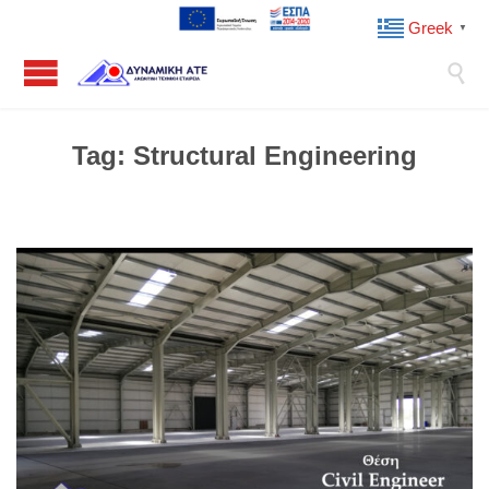
Greek
▼

Tag:
Structural Engineering