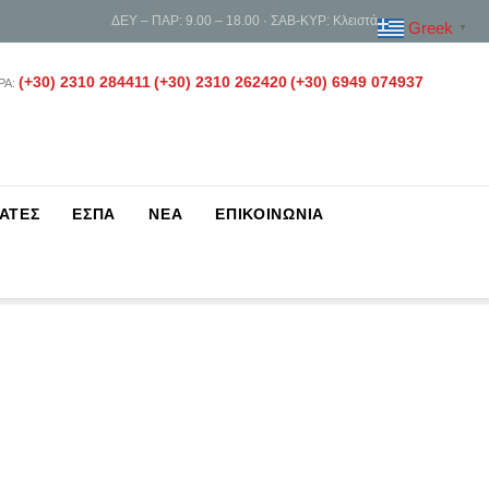
ΔΕΥ – ΠΑΡ: 9.00 – 18.00 · ΣΑΒ-ΚΥΡ: Κλειστά
Greek
▼
(+30) 2310 284411
(+30) 2310 262420
(+30) 6949 074937
ΡΑ:
ΑΤΕΣ
ΕΣΠΑ
ΝΕΑ
ΕΠΙΚΟΙΝΩΝΙΑ