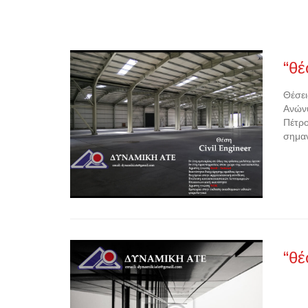
“θέ
Θέσει
Ανώνυ
Πέτρο
σημαν
“θέ