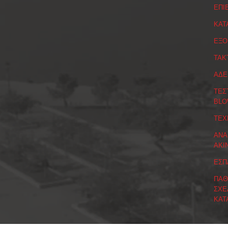
ΕΠΙ
ΚΑΤ
ΕΞΟ
ΤΑΚ
ΑΔΕ
ΤΕΣ
BLO
ΤΕΧ
ΑΝΑ
ΑΚΙ
ΕΣΠ
ΠΑΘ
ΣΧΕ
ΚΑΤ