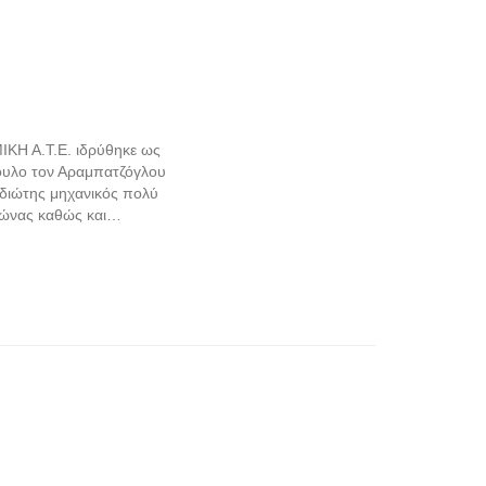
ΙΚΗ Α.Τ.Ε. ιδρύθηκε ως
βουλο τον Αραμπατζόγλου
ιδιώτης μηχανικός πολύ
νιώνας καθώς και…