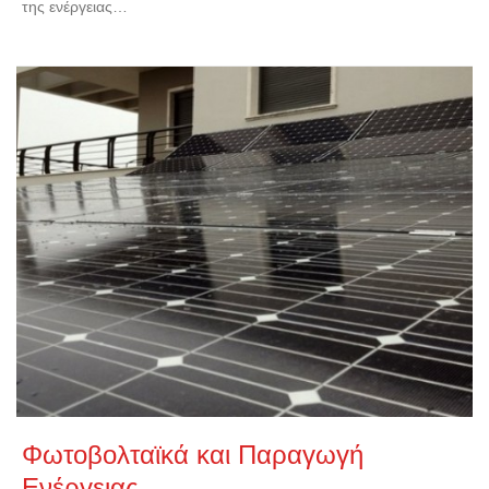
της ενέργειας…
Φωτοβολταϊκά και Παραγωγή
Ενέργειας