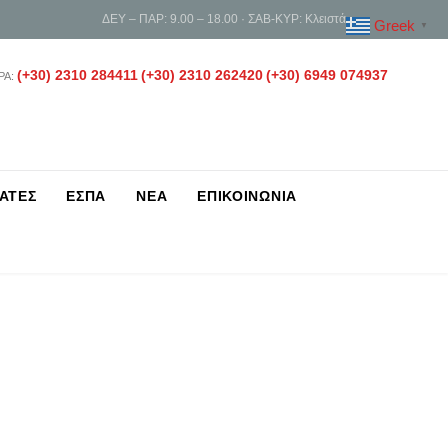
ΔΕΥ – ΠΑΡ: 9.00 – 18.00 · ΣΑΒ-ΚΥΡ: Κλειστά
Greek
▼
(+30) 2310 284411
(+30) 2310 262420
(+30) 6949 074937
ΡΑ:
ΑΤΕΣ
ΕΣΠΑ
ΝΕΑ
ΕΠΙΚΟΙΝΩΝΙΑ