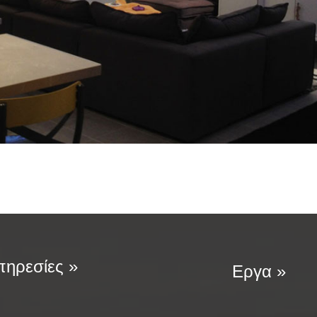
ηρεσίες »
Εργα »