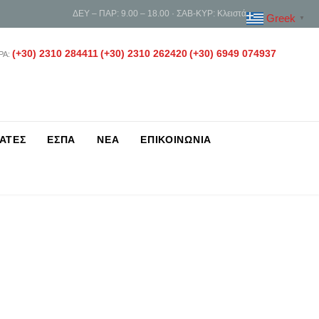
ΔΕΥ – ΠΑΡ: 9.00 – 18.00 · ΣΑΒ-ΚΥΡ: Κλειστά
Greek
▼
(+30) 2310 284411
(+30) 2310 262420
(+30) 6949 074937
ΡΑ:
ΑΤΕΣ
ΕΣΠΑ
ΝΕΑ
ΕΠΙΚΟΙΝΩΝΙΑ