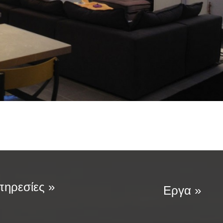
ηρεσίες »
Εργα »