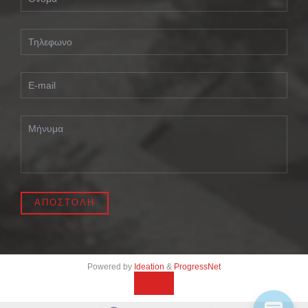
Powered by
Ideation
&
ProgressNet