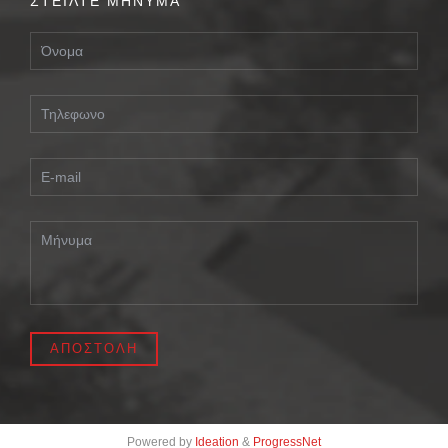
ΣΤΕΙΛΤΕ ΜΗΝΥΜΑ
Powered by
Ideation
&
ProgressNet