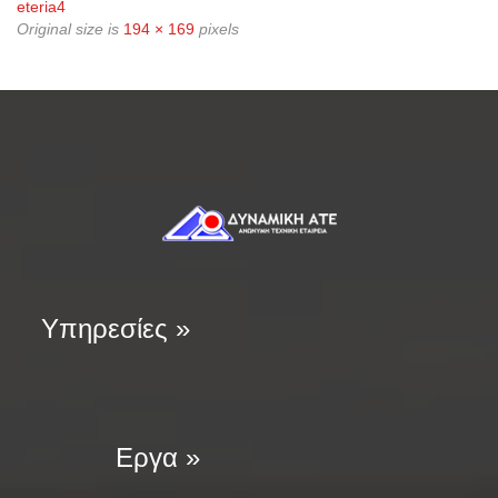
eteria4
Original size is
194 × 169
pixels
Υπηρεσίες »
Εργα »