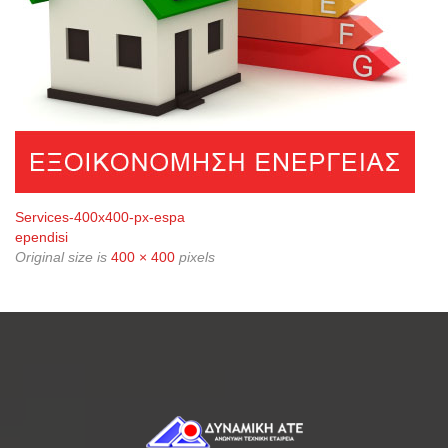
Services-400x400-px-espa
ependisi
Original size is
400 × 400
pixels