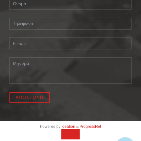
Powered by
Ideation
&
ProgressNet