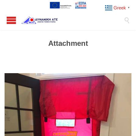
Greek
▼

Attachment