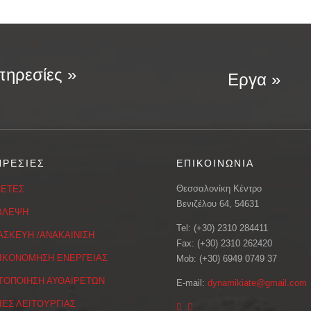
ηρεσίες »
Εργα »
ΗΡΕΣΙΕΣ
ΕΠΙΚΟΙΝΩΝΙΑ
Θεσσαλονίκη Κέντρο
ΕΤΕΣ
Βενιζέλου 64, 54631
ΒΛΕΨΗ
Tel: (+30) 2310 284411
ΑΣΚΕΥΗ /ΑΝΑΚΑΙΝΙΣΗ
Fax: (+30) 2310 262420
ΙΚΟΝΟΜΗΣΗ ΕΝΕΡΓΕΙΑΣ
Mob: (+30) 6949 0749 37
ΤΟΠΟΙΗΣΗ ΑΥΘΑΙΡΕΤΩΝ
E-mail:
dynamikiate@gmail.com
ΙΕΣ ΛΕΙΤΟΥΡΓΙΑΣ