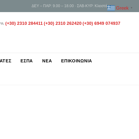
ΔΕΥ – ΠΑΡ: 9.00 – 18.00 · ΣΑΒ-ΚΥΡ: Κλειστά
Greek
▼
(+30) 2310 284411
(+30) 2310 262420
(+30) 6949 074937
ΡΑ:
ΑΤΕΣ
ΕΣΠΑ
ΝΕΑ
ΕΠΙΚΟΙΝΩΝΙΑ