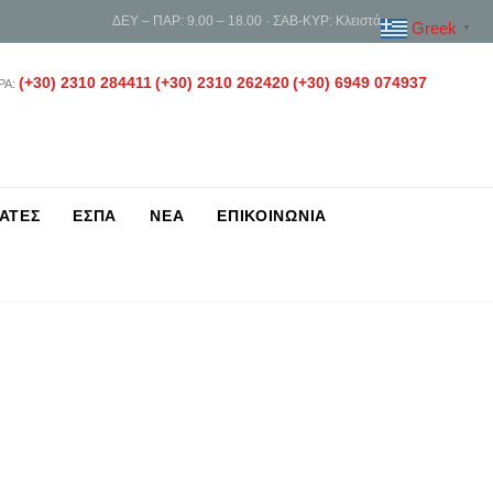
ΔΕΥ – ΠΑΡ: 9.00 – 18.00 · ΣΑΒ-ΚΥΡ: Κλειστά
Greek
▼
(+30) 2310 284411
(+30) 2310 262420
(+30) 6949 074937
ΡΑ:
ΑΤΕΣ
ΕΣΠΑ
ΝΕΑ
ΕΠΙΚΟΙΝΩΝΙΑ