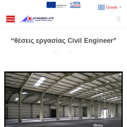
Greek
▼

“θέσεις εργασίας Civil Engineer”

