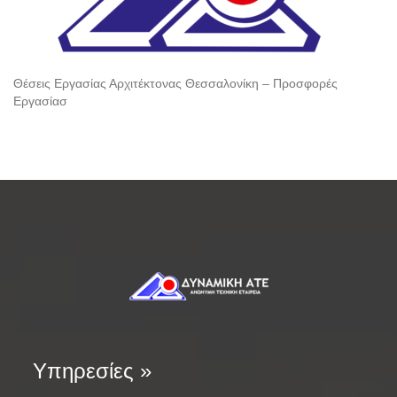
Θέσεις Εργασίας Αρχιτέκτονας Θεσσαλονίκη – Προσφορές
Εργασίασ
Υπηρεσίες »