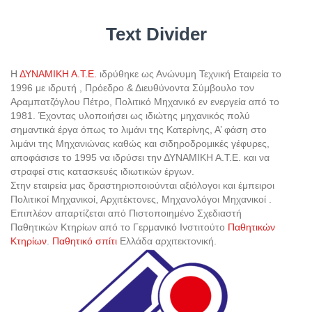
Text Divider
Η
ΔΥΝΑΜΙΚΗ Α.Τ.Ε.
ιδρύθηκε ως Ανώνυμη Τεχνική Εταιρεία το
1996 με ιδρυτή , Πρόεδρο & Διευθύνοντα Σύμβουλο τον
Αραμπατζόγλου Πέτρο, Πολιτικό Μηχανικό εν ενεργεία από το
1981. Έχοντας υλοποιήσει ως ιδιώτης μηχανικός πολύ
σημαντικά έργα όπως το λιμάνι της Κατερίνης, Α’ φάση στο
λιμάνι της Μηχανιώνας καθώς και σιδηροδρομικές γέφυρες,
αποφάσισε το 1995 να ιδρύσει την ΔΥΝΑΜΙΚΗ Α.Τ.Ε. και να
στραφεί στις κατασκευές ιδιωτικών έργων.
Στην εταιρεία μας δραστηριοποιούνται αξιόλογοι και έμπειροι
Πολιτικοί Μηχανικοί, Αρχιτέκτονες, Μηχανολόγοι Μηχανικοί .
Επιπλέον απαρτίζεται από Πιστοποιημένο Σχεδιαστή
Παθητικών Κτηρίων από το Γερμανικό Ινστιτούτο
Παθητικών
Κτηρίων
.
Παθητικό σπίτι
Ελλάδα αρχιτεκτονική.